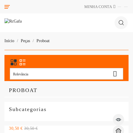
Categoria
MINHA CONTA
Início
Peças
Proboat

Relevância
PROBOAT
Subcategorias
Preço
Preço
30,50 €
30,50 €