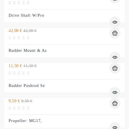
normal
Drive Shaft W/Pro
Preço
Preço
42,00 €
42,00 €
normal
Rudder Mount & As
Preço
Preço
11,50 €
11,50 €
normal
Rudder Pushrod Se
Preço
Preço
9,50 €
9,50 €
normal
Propeller: MG17,