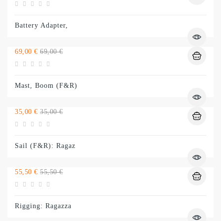
normal
Battery Adapter,
Preço
Preço
69,00 €
69,00 €
normal
Mast, Boom (F&R)
Preço
Preço
35,00 €
35,00 €
normal
Sail (F&R): Ragaz
Preço
Preço
55,50 €
55,50 €
normal
Rigging: Ragazza