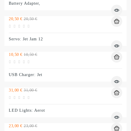
Battery Adapter,
Preço
Preço
20,50 €
20,50 €
normal
Servo: Jet Jam 12
Preço
Preço
10,50 €
10,50 €
normal
USB Charger: Jet
Preço
Preço
31,00 €
31,00 €
normal
LED Lights: Aerot
Preço
Preço
23,00 €
23,00 €