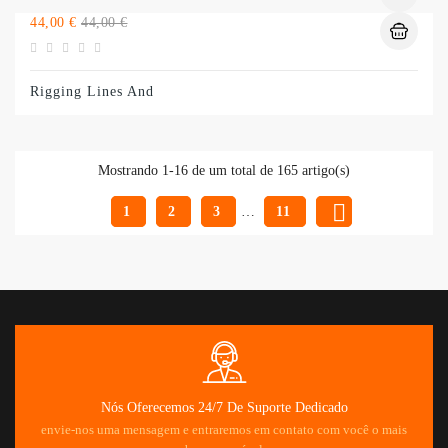
Preço
Preço
44,00 €
44,00 €
normal
Rigging Lines And
Mostrando 1-16 de um total de 165 artigo(s)

1
2
3
…
11
Nós Oferecemos 24/7 De Suporte Dedicado
envie-nos uma mensagem e entraremos em contato com você o mais