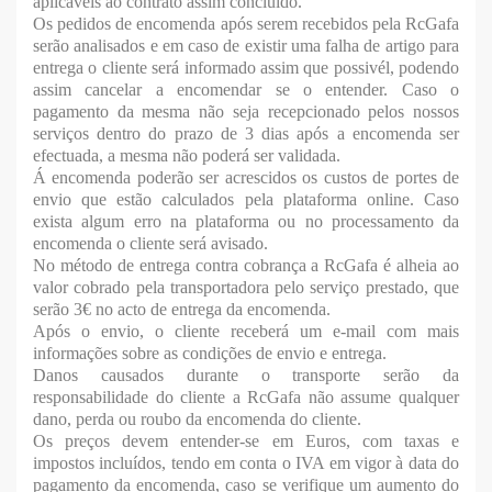
aplicáveis ao contrato assim concluído.
Os pedidos de encomenda após serem recebidos pela RcGafa
serão analisados e em caso de existir uma falha de artigo para
entrega o cliente será informado assim que possivél, podendo
assim cancelar a encomendar se o entender. Caso o
pagamento da mesma não seja recepcionado pelos nossos
serviços dentro do prazo de 3 dias após a encomenda ser
efectuada, a mesma não poderá ser validada.
Á encomenda poderão ser acrescidos os custos de portes de
envio que estão calculados pela plataforma online. Caso
exista algum erro na plataforma ou no processamento da
encomenda o cliente será avisado.
No método de entrega contra cobrança a RcGafa é alheia ao
valor cobrado pela transportadora pelo serviço prestado, que
serão 3€ no acto de entrega da encomenda.
Após o envio, o cliente receberá um e-mail com mais
informações sobre as condições de envio e entrega.
Danos causados durante o transporte serão da
responsabilidade do cliente a RcGafa não assume qualquer
dano, perda ou roubo da encomenda do cliente.
Os preços devem entender-se em Euros, com taxas e
impostos incluídos, tendo em conta o IVA em vigor à data do
pagamento da encomenda, caso se verifique um aumento do