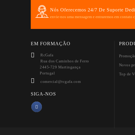
Nós Oferecemos 24/7 De Suporte Ded
envie-nos uma mensagem e entraremos em contato c
EM FORMAÇÃO
PROD
RcGafa
Promoçã
Rua dos Caminhos de Ferro
Novos pr
2445-729 Martingança
Portugal
Top de V
comercial@rcgafa.com
SIGA-NOS