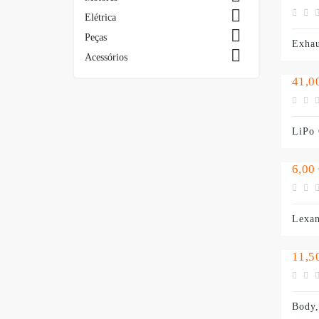

Elétrica

Peças
Exhau

Acessórios
Preç
41,0
LiPo 
Preç
6,00
Lexa
Preç
11,5
Body,