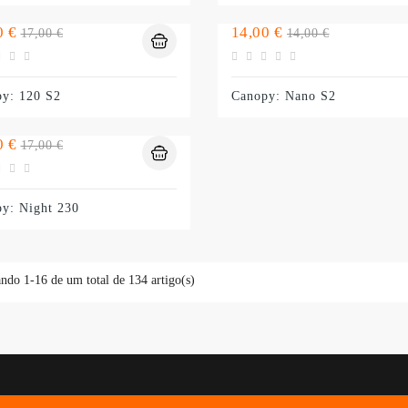
o
Preço
Preço
Preço
0 €
14,00 €
17,00 €
14,00 €
normal
normal
y: 120 S2
Canopy: Nano S2
o
Preço
0 €
17,00 €
normal
y: Night 230
ndo 1-16 de um total de 134 artigo(s)