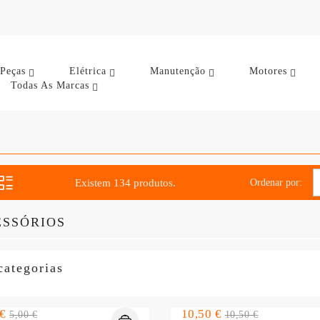
Peças
Elétrica
Manutenção
Motores
Todas As Marcas
Ordenar por:
Existem 134 produtos.
ESSÓRIOS
categorias
o
Preço
Preço
Preço
 €
10,50 €
5,00 €
10,50 €