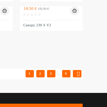
Preço
Preço
18,50 €
18,50 €
normal
Canopy 230 S V2

1
2
3
…
9