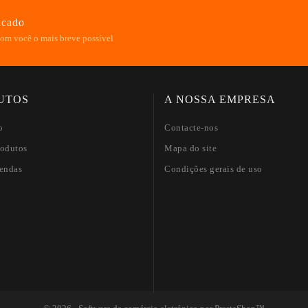
icado
om você o mais breve possível
UTOS
A NOSSA EMPRESA
o
Contacte-nos
odutos
Mapa do site
endas
Condições gerais de uso