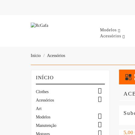
Modelos
Acessórios
Início
Acessórios
INÍCIO

Clothes
AC

Acessórios
Art
Sub

Modelos

Manutenção

Preç
5,00
Motores