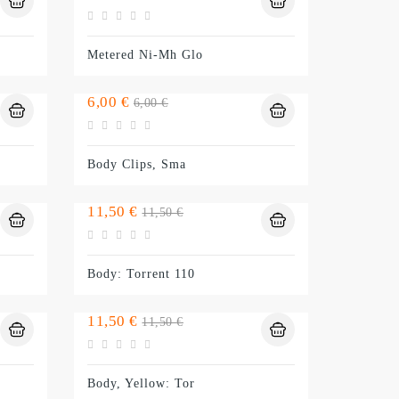
normal
Metered Ni-Mh Glo
Preço
Preço
6,00 €
6,00 €
normal
Body Clips, Sma
Preço
Preço
11,50 €
11,50 €
normal
Body: Torrent 110
Preço
Preço
11,50 €
11,50 €
normal
Body, Yellow: Tor