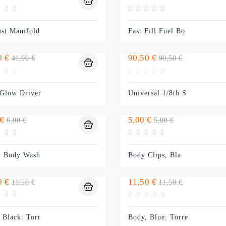
normal
normal
st Manifold
Fast Fill Fuel Bo
o
Preço
Preço
Preço
0 €
90,50 €
41,00 €
90,50 €
normal
normal
Glow Driver
Universal 1/8th S
o
Preço
Preço
Preço
 €
5,00 €
6,00 €
5,00 €
normal
normal
n Body Wash
Body Clips, Bla
o
Preço
Preço
Preço
0 €
11,50 €
11,50 €
11,50 €
normal
normal
 Black: Torr
Body, Blue: Torre