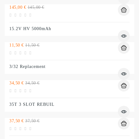
Preço
Preço
145,00 €
145,00 €
normal
15.2V HV 5000mAh
Preço
Preço
11,50 €
11,50 €
normal
3/32 Replacement
Preço
Preço
34,50 €
34,50 €
normal
35T 3 SLOT REBUIL
Preço
Preço
37,50 €
37,50 €
normal