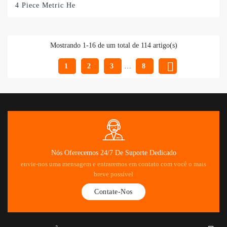
4 Piece Metric He
Mostrando 1-16 de um total de 114 artigo(s)

1
2
3
…
8
Nós Oferecemos 24/7 De Suporte Dedicado
envie-nos uma mensagem e entraremos em contato com você o mais
breve possível
Contate-Nos