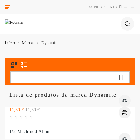
Categoria
MINHA CONTA
Início
Marcas
Dynamite

Lista de produtos da marca Dynamite
Preço
Preço
11,50 €
11,50 €
normal
1/2 Machined Alum