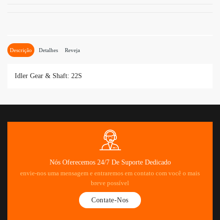
Descrição
Detalhes
Reveja
Idler Gear & Shaft: 22S
Nós Oferecemos 24/7 De Suporte Dedicado
envie-nos uma mensagem e entraremos em contato com você o mais
breve possível
Contate-Nos